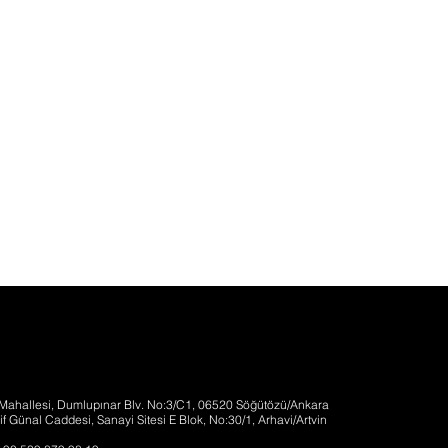
k Mahallesi, Dumlupınar Blv. No:3/C1, 06520 Söğütözü/Ankara
f Günal Caddesi, Sanayi Sitesi E Blok, No:30/1, Arhavi/Artvin