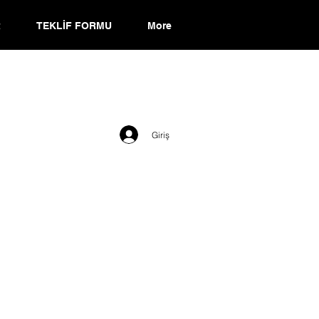
R
TEKLİF FORMU
More
Giriş