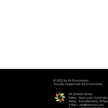
© 2023 by ​4A Environment
Proudly created with
4A Environment
4A Şirketler Grubu
Adres : Next Level, Kızılırma
Adres : Kale Mahallesi, M.Nazi
E-Mail :
info@4acevre.com